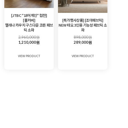
[JTBC "18어게인" 협찬]
[풀커버]
[특가행사상품] [조야패브릭]
헬레나 카우치 구스다운 코튼 패브
NEW 테오 3인용 기능성 패브릭 소
릭 소파
파
2,960,000원
898,000원
1,210,000원
289,000원
VIEW PRODUCT
VIEW PRODUCT