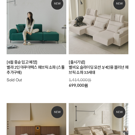
NEW
NEW
[6월 중순 입고 예정]
[출시기념]
벨라 2인 아쿠아텍스 패브릭 소파 (스툴
벨비오 슬라이딩 모션 3/4인용 블리넌 패
추가구매)
브릭 소파 3.5세대
Sold Out
1,414,000원
699,000원
NEW
NEW