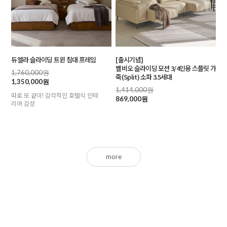
듀엘라 슬라이딩 트윈 침대 프레임
[출시기념]
벨비오 슬라이딩 모션 3/4인용 스플릿 가
1,760,000원
죽(Split) 소파 3.5세대
1,350,000원
1,414,000원
따로 또 같이! 감각적인 호텔식 인테
869,000원
리어 감성
more