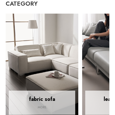
CATEGORY
fabric sofa
leat
MORE