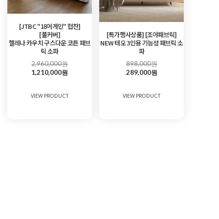
[JTBC "18어게인" 협찬]
[풀커버]
[특가행사상품] [조야패브릭]
헬레나 카우치 구스다운 코튼 패브
NEW 테오 3인용 기능성 패브릭 소
릭 소파
파
2,960,000원
898,000원
1,210,000원
289,000원
VIEW PRODUCT
VIEW PRODUCT