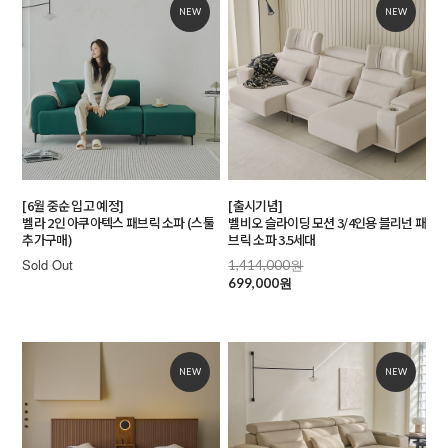
NEW
NEW
[6월 중순 입고 예정]
[출시기념]
벨라 2인 아쿠아텍스 패브릭 소파 (스툴
벨비오 슬라이딩 모션 3/4인용 블리넌 패
추가구매)
브릭 소파 3.5세대
Sold Out
1,414,000원
699,000원
NEW
NEW