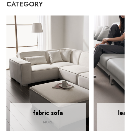
CATEGORY
fabric sofa
leat
MORE