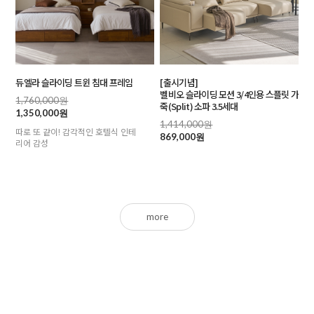
듀엘라 슬라이딩 트윈 침대 프레임
[출시기념]
벨비오 슬라이딩 모션 3/4인용 스플릿 가
1,760,000원
죽(Split) 소파 3.5세대
1,350,000원
1,414,000원
따로 또 같이! 감각적인 호텔식 인테
869,000원
리어 감성
more